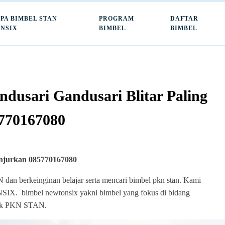
PA BIMBEL STAN
PROGRAM
DAFTAR
NSIX
BIMBEL
BIMBEL
usari Gandusari Blitar Paling
770167080
anjurkan 085770167080
an berkeinginan belajar serta mencari bimbel pkn stan. Kami
X. bimbel newtonsix yakni bimbel yang fokus di bidang
asuk PKN STAN.