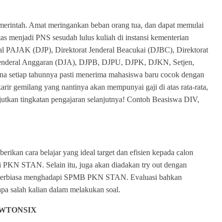
pemerintah. Amat meringankan beban orang tua, dan dapat memulai
 menjadi PNS sesudah lulus kuliah di instansi kementerian
ral PAJAK (DJP), Direktorat Jenderal Beacukai (DJBC), Direktorat
 Jenderal Anggaran (DJA), DJPB, DJPU, DJPK, DJKN, Setjen,
na setiap tahunnya pasti menerima mahasiswa baru cocok dengan
ir gemilang yang nantinya akan mempunyai gaji di atas rata-rata,
tkan tingkatan pengajaran selanjutnya! Contoh Beasiswa DIV,
 cara belajar yang ideal target dan efisien kepada calon
 PKN STAN. Selain itu, juga akan diadakan try out dengan
 terbiasa menghadapi SPMB PKN STAN. Evaluasi bahkan
apa salah kalian dalam melakukan soal.
NEWTONSIX