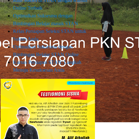
Raih Sukses di STAN dengan Kursus
Online Terbaik
Optimalkan Suksesmu dengan
Bimbingan Belajar masuk STAN
Kelas Persiapan Seleksi STAN untuk
Sukses Anda
Optimalkan Suksesmu dengan
Bimbingan Belajar STAN Online
Kursus Persiapan STAN: Langkah
Menuju Kesuksesan Anda