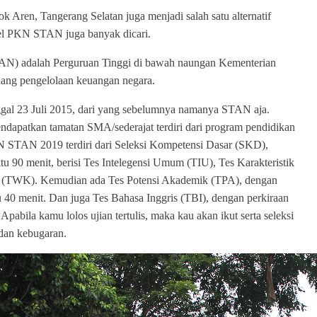
Aren, Tangerang Selatan juga menjadi salah satu alternatif
bel PKN STAN juga banyak dicari.
N) adalah Perguruan Tinggi di bawah naungan Kementerian
ang pengelolaan keuangan negara.
al 23 Juli 2015, dari yang sebelumnya namanya STAN aja.
dapatkan tamatan SMA/sederajat terdiri dari program pendidikan
PKN STAN 2019 terdiri dari Seleksi Kompetensi Dasar (SKD),
u 90 menit, berisi Tes Intelegensi Umum (TIU), Tes Karakteristik
 (TWK). Kemudian ada Tes Potensi Akademik (TPA), dengan
 40 menit. Dan juga Tes Bahasa Inggris (TBI), dengan perkiraan
pabila kamu lolos ujian tertulis, maka kau akan ikut serta seleksi
 dan kebugaran.