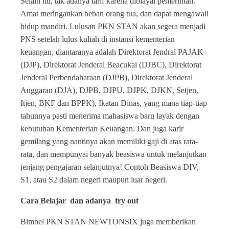
Selain itu, tak adanya tarif karena dibiayai pemerintah.
Amat meringankan beban orang tua, dan dapat mengawali
hidup mandiri. Lulusan PKN STAN akan segera menjadi
PNS setelah lulus kuliah di instansi kementerian
keuangan, diantaranya adalah Direktorat Jendral PAJAK
(DJP), Direktorat Jenderal Beacukai (DJBC), Direktorat
Jenderal Perbendaharaan (DJPB), Direktorat Jenderal
Anggaran (DJA), DJPB, DJPU, DJPK, DJKN, Setjen,
Itjen, BKF dan BPPK), Ikatan Dinas, yang mana tiap-tiap
tahunnya pasti menerima mahasiswa baru layak dengan
kebutuhan Kementerian Keuangan. Dan juga karir
gemilang yang nantinya akan memiliki gaji di atas rata-
rata, dan mempunyai banyak beasiswa untuk melanjutkan
jenjang pengajaran selanjutnya! Contoh Beasiswa DIV,
S1, atau S2 dalam negeri maupun luar negeri.
Cara Belajar dan adanya try out
Bimbel PKN STAN NEWTONSIX juga memberikan