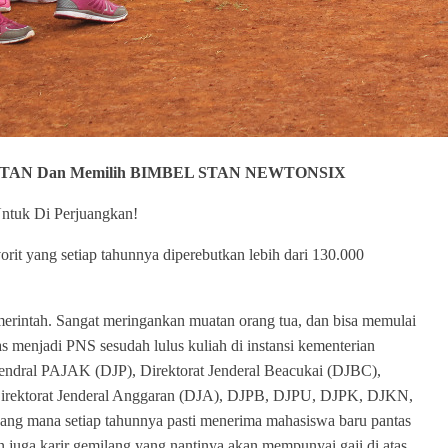
N STAN Dan Memilih BIMBEL STAN NEWTONSIX
ntuk Di Perjuangkan!
 yang setiap tahunnya diperebutkan lebih dari 130.000
pemerintah. Sangat meringankan muatan orang tua, dan bisa memulai
menjadi PNS sesudah lulus kuliah di instansi kementerian
Jendral PAJAK (DJP), Direktorat Jenderal Beacukai (DJBC),
 Direktorat Jenderal Anggaran (DJA), DJPB, DJPU, DJPK, DJKN,
yang mana setiap tahunnya pasti menerima mahasiswa baru pantas
juga karir gemilang yang nantinya akan mempunyai gaji di atas