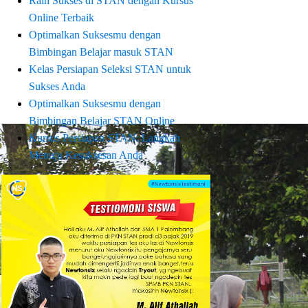
Raih Sukses di STAN dengan Kursus
Online Terbaik
Optimalkan Suksesmu dengan
Bimbingan Belajar masuk STAN
Kelas Persiapan Seleksi STAN untuk
Sukses Anda
Optimalkan Suksesmu dengan
Bimbingan Belajar STAN Online
Kursus Persiapan STAN: Langkah
Menuju Kesuksesan Anda