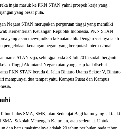
reka ingin masuk ke PKN STAN yakni prospek kerja yang
unjangan yang besar pula.
gan Negara STAN merupakan perguruan tinggi yang memiliki
g jawab Kementerian Keuangan Republik Indonesia. PKN STAN
loma yang akan mewujudkan kekuatan ahli. Dengan visi nya ialah
m pengelolaan keuangan negara yang bereputasi internasional.
n nama STAN saja, sehingga pada 23 Juli 2015 sudah berganti
olah Tinggi Akuntansi Negara atau yang acap kali disebut
ma PKN STAN berada di Jalan Bintaro Utama Sektor V, Bintaro
ri mempunyai dua tempat yaitu Kampus Pusat dan Kampus
onesia.
nuhi
TahunLulus SMA, SMK, atau Sederajat Bagi kamu yang laki-laki
ri SMA, Sekolah Menengah Kejuruan, atau sederajat. Untuk
n dan batas maksimalnya adalah 20 tahun per bulan pada tahun