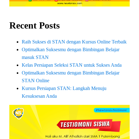
Recent Posts
Raih Sukses di STAN dengan Kursus Online Terbaik
Optimalkan Suksesmu dengan Bimbingan Belajar
masuk STAN
Kelas Persiapan Seleksi STAN untuk Sukses Anda
Optimalkan Suksesmu dengan Bimbingan Belajar
STAN Online
Kursus Persiapan STAN: Langkah Menuju
Kesuksesan Anda