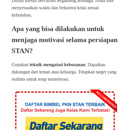
Durasi kursus bervariasi tergantung lembaga. Anda bisa
menyesuaikan waktu dan frekuensi kelas sesuai
kebutuhan.
Apa yang bisa dilakukan untuk
menjaga motivasi selama persiapan
STAN?
Gunakan
teknik mengatasi kebosanan
. Dapatkan
dukungan dari teman atau keluarga. Tetapkan target yang
realistis untuk tetap termotivasi.