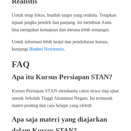
Realistis
Untuk tetap fokus, buatlah target yang realistis. Tetapkan
tujuan jangka pendek dan panjang. Ini membuat Anda
bisa mengukur kemajuan dan merasa lebih semangat.
Untuk informasi lebih lanjut dan pendaftaran kursus,
kunjungi
Bimbel Newtonsix
.
FAQ
Apa itu Kursus Persiapan STAN?
Kursus Persiapan STAN membantu calon siswa siap ujian
masuk Sekolah Tinggi Akuntansi Negara. Ini termasuk
materi penting dan cara belajar yang efektif.
Apa saja materi yang diajarkan
dalam Kursus STAN?