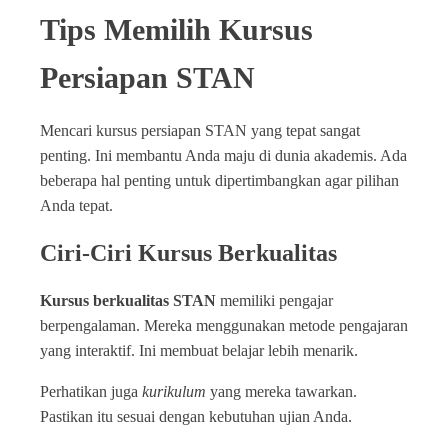
Tips Memilih Kursus
Persiapan STAN
Mencari kursus persiapan STAN yang tepat sangat
penting. Ini membantu Anda maju di dunia akademis. Ada
beberapa hal penting untuk dipertimbangkan agar pilihan
Anda tepat.
Ciri-Ciri Kursus Berkualitas
Kursus berkualitas STAN
memiliki pengajar
berpengalaman. Mereka menggunakan metode pengajaran
yang interaktif. Ini membuat belajar lebih menarik.
Perhatikan juga
kurikulum
yang mereka tawarkan.
Pastikan itu sesuai dengan kebutuhan ujian Anda.