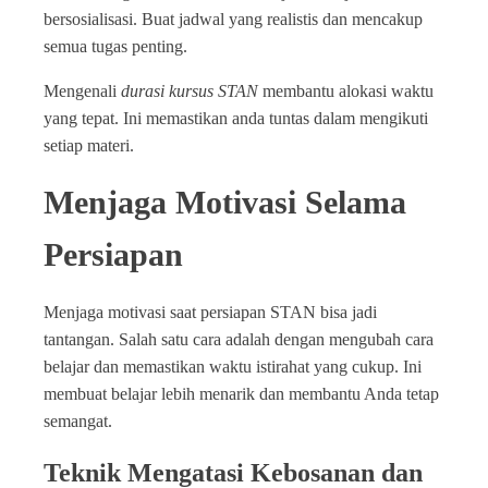
bersosialisasi. Buat jadwal yang realistis dan mencakup
semua tugas penting.
Mengenali
durasi kursus STAN
membantu alokasi waktu
yang tepat. Ini memastikan anda tuntas dalam mengikuti
setiap materi.
Menjaga Motivasi Selama
Persiapan
Menjaga motivasi saat persiapan STAN bisa jadi
tantangan. Salah satu cara adalah dengan mengubah cara
belajar dan memastikan waktu istirahat yang cukup. Ini
membuat belajar lebih menarik dan membantu Anda tetap
semangat.
Teknik Mengatasi Kebosanan dan