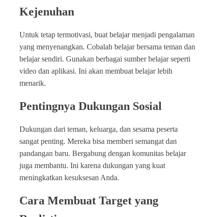
Kejenuhan
Untuk tetap termotivasi, buat belajar menjadi pengalaman
yang menyenangkan. Cobalah belajar bersama teman dan
belajar sendiri. Gunakan berbagai sumber belajar seperti
video dan aplikasi. Ini akan membuat belajar lebih
menarik.
Pentingnya Dukungan Sosial
Dukungan dari teman, keluarga, dan sesama peserta
sangat penting. Mereka bisa memberi semangat dan
pandangan baru. Bergabung dengan komunitas belajar
juga membantu. Ini karena dukungan yang kuat
meningkatkan kesuksesan Anda.
Cara Membuat Target yang