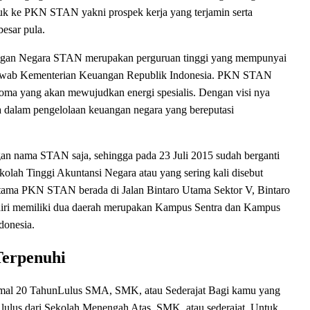
uk ke PKN STAN yakni prospek kerja yang terjamin serta
besar pula.
ngan Negara STAN merupakan perguruan tinggi yang mempunyai
g jawab Kementerian Keuangan Republik Indonesia. PKN STAN
oma yang akan mewujudkan energi spesialis. Dengan visi nya
a dalam pengelolaan keuangan negara yang bereputasi
n nama STAN saja, sehingga pada 23 Juli 2015 sudah berganti
lah Tinggi Akuntansi Negara atau yang sering kali disebut
ma PKN STAN berada di Jalan Bintaro Utama Sektor V, Bintaro
ri memiliki dua daerah merupakan Kampus Sentra dan Kampus
donesia.
Terpenuhi
mal 20 TahunLulus SMA, SMK, atau Sederajat Bagi kamu yang
lulus dari Sekolah Menengah Atas, SMK, atau sederajat. Untuk