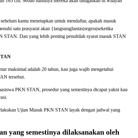
lah 165 cm. Sebab nantinya mereka akan ditugaskan di wilayah
ulu sebelum kamu menetapkan untuk mendaftar, apakah masuk
enuhi satu prasyarat akan {langsung|lantas|segera|seketika
KN STAN. Dan yang lebih penting penuhilah syarat masuk STAN
 STAN
ur maksimal adalah 20 tahun, kau juga wajib mengetahui
TAN tersebut.
mahasiswa PKN STAN, prosedur yang semestinya dicapai yakni kau
asi.
an melakukan Ujian Masuk PKN STAN layak dengan jadwal yang
an yang semestinya dilaksanakan oleh