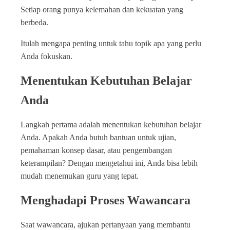
Setiap orang punya kelemahan dan kekuatan yang
berbeda.
Itulah mengapa penting untuk tahu topik apa yang perlu
Anda fokuskan.
Menentukan Kebutuhan Belajar
Anda
Langkah pertama adalah menentukan kebutuhan belajar
Anda. Apakah Anda butuh bantuan untuk ujian,
pemahaman konsep dasar, atau pengembangan
keterampilan? Dengan mengetahui ini, Anda bisa lebih
mudah menemukan guru yang tepat.
Menghadapi Proses Wawancara
Saat wawancara, ajukan pertanyaan yang membantu