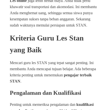
Les online
juga lebih hemat biaya. Anda tidak perlu
khawatir soal transportasi dan akomodasi. Ini membantu
Anda menghemat uang, sehingga semua siswa punya
kesempatan sukses tanpa beban anggaran. Sekarang
sudah waktunya memulai persiapan untuk STAN.
Kriteria Guru Les Stan
yang Baik
Mencari guru les STAN yang tepat sangat penting. Ini
membantu Anda mencapai tujuan belajar. Ada beberapa
kriteria penting untuk menemukan
pengajar terbaik
STAN
.
Pengalaman dan Kualifikasi
Penting untuk memeriksa pengalaman dan
kualifikasi