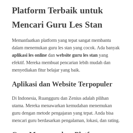
Platform Terbaik untuk
Mencari Guru Les Stan
Memanfaatkan platform yang tepat sangat membantu
dalam menemukan guru les stan yang cocok. Ada banyak
aplikasi les online
dan
website guru les stan
yang
efektif. Mereka membuat pencarian lebih mudah dan
menyediakan fitur belajar yang baik.
Aplikasi dan Website Terpopuler
Di Indonesia, Ruangguru dan Zenius adalah pilihan
utama. Mereka menawarkan kemudahan menemukan
guru dengan metode pengajaran yang tepat. Anda bisa
mencari guru berdasarkan pengalaman, lokasi, dan rating.