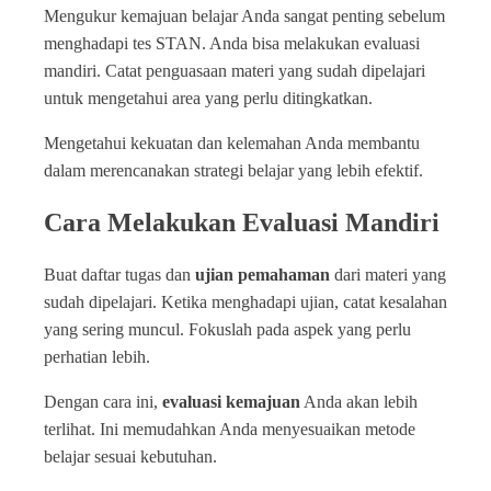
Mengukur kemajuan belajar Anda sangat penting sebelum
menghadapi tes STAN. Anda bisa melakukan evaluasi
mandiri. Catat penguasaan materi yang sudah dipelajari
untuk mengetahui area yang perlu ditingkatkan.
Mengetahui kekuatan dan kelemahan Anda membantu
dalam merencanakan strategi belajar yang lebih efektif.
Cara Melakukan Evaluasi Mandiri
Buat daftar tugas dan
ujian pemahaman
dari materi yang
sudah dipelajari. Ketika menghadapi ujian, catat kesalahan
yang sering muncul. Fokuslah pada aspek yang perlu
perhatian lebih.
Dengan cara ini,
evaluasi kemajuan
Anda akan lebih
terlihat. Ini memudahkan Anda menyesuaikan metode
belajar sesuai kebutuhan.