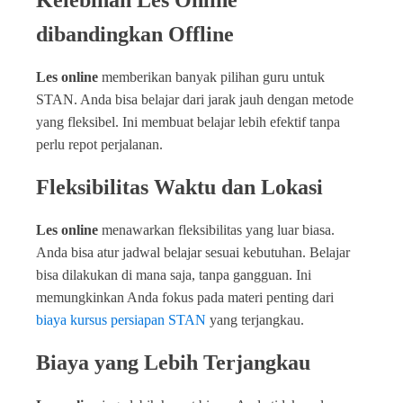
Kelebihan Les Online
dibandingkan Offline
Les online
memberikan banyak pilihan guru untuk
STAN. Anda bisa belajar dari jarak jauh dengan metode
yang fleksibel. Ini membuat belajar lebih efektif tanpa
perlu repot perjalanan.
Fleksibilitas Waktu dan Lokasi
Les online
menawarkan fleksibilitas yang luar biasa.
Anda bisa atur jadwal belajar sesuai kebutuhan. Belajar
bisa dilakukan di mana saja, tanpa gangguan. Ini
memungkinkan Anda fokus pada materi penting dari
biaya kursus persiapan STAN
yang terjangkau.
Biaya yang Lebih Terjangkau