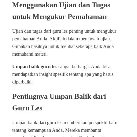
Menggunakan Ujian dan Tugas
untuk Mengukur Pemahaman
Ujian dan tugas dari guru les penting untuk mengukur
pemahaman Anda. Aktiflah dalam menjawab ujian.
Gunakan hasilnya untuk melihat seberapa baik Anda
memahami materi.
Umpan balik guru les
sangat berharga. Anda bisa
mendapatkan insight spesifik tentang apa yang harus
diperbaiki.
Pentingnya Umpan Balik dari
Guru Les
Umpan balik dari guru les memberikan perspektif baru
tentang kemampuan Anda. Mereka membantu