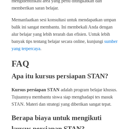
mengidentifikasi area yang perlu ditingkatkan dan
memberikan saran belajar.
Memanfaatkan sesi konsultasi untuk mendapatkan umpan
balik ini sangat membantu. Ini membekali Anda dengan
alur belajar yang lebih terarah dan efisien. Untuk lebih
banyak tips tentang belajar secara online, kunjungi
sumber
yang terpercaya
.
FAQ
Apa itu kursus persiapan STAN?
Kursus persiapan STAN
adalah program belajar khusus.
Tujuannya membantu siswa siap menghadapi tes masuk
STAN. Materi dan strategi yang diberikan sangat tepat.
Berapa biaya untuk mengikuti
kursus persiapan STAN?